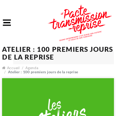
Accéder au contenu
Accéder au menu
Menu
ATELIER : 100 PREMIERS
DE LA REPRISE
Accueil
Agenda
Atelier : 100 premiers jours de la reprise