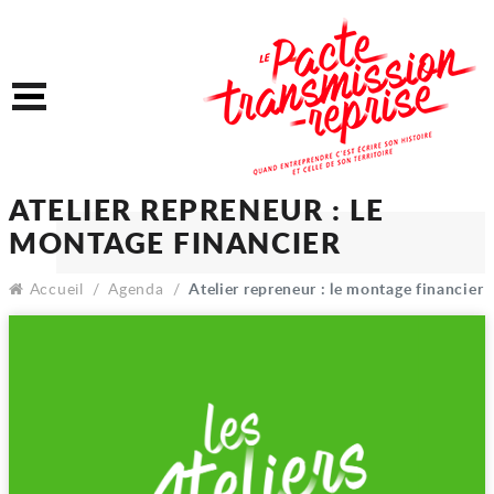
Accéder au contenu
Accéder au menu
Menu
ATELIER REPRENEUR : LE
MONTAGE FINANCIER
Accueil
Agenda
Atelier repreneur : le montage financier