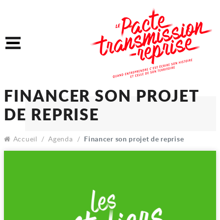
Accéder au contenu
Accéder au menu
Menu
FINANCER SON PROJET
DE REPRISE
Accueil
Agenda
Financer son projet de reprise