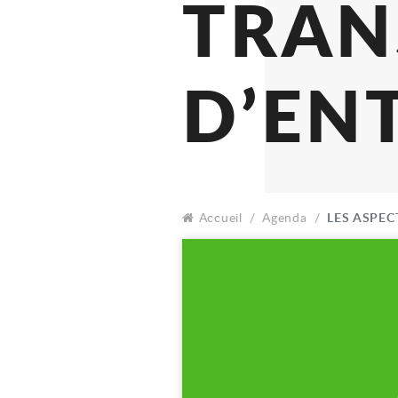
FIS
TR
D’E
Accueil
Agenda
LES ASPEC