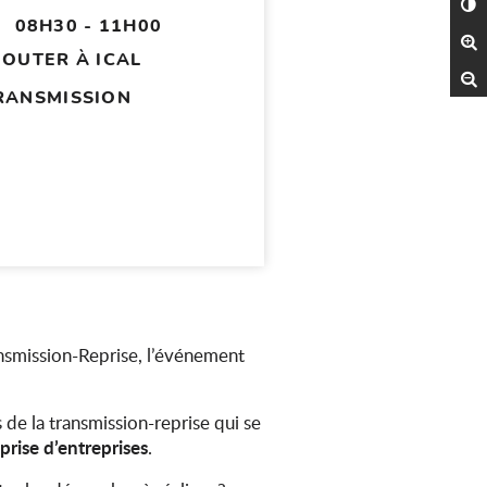
C
08H30 - 11H00
A
JOUTER À ICAL
R
RANSMISSION
ansmission-Reprise, l’événement
s de la transmission-reprise qui se
eprise d’entreprises
.