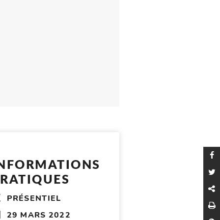
 LA
ION
SE
P
INFORMATIONS
P
RATIQUES
C
PRÉSENTIEL
I
29 MARS 2022