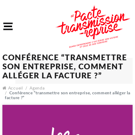
Accéder au contenu
Accéder au menu
Menu
CONFÉRENCE “TRANSME
SON ENTREPRISE, COMM
Accueil
Agenda
ALLÉGER LA FACTURE ?”
Conférence “transmettre son entreprise, comment alléger la
facture ?”