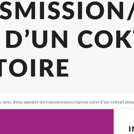
UX EXPE
ANSMISS
VI D’UN
NATOIRE
 avec deux experts de transmission/reprise suivi d’un coktail dina