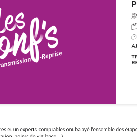
P
A
T
R
ires et un experts-comptables ont balayé l’ensemble des étape
isation, points de vigilance,…)