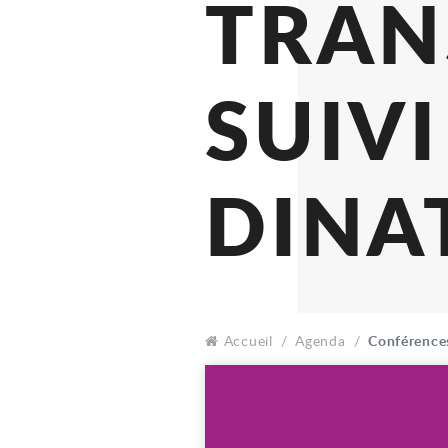
DE
TR
SUI
DI
Accueil
Agenda
Conférences