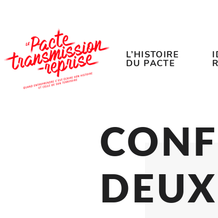
Accéder au contenu
Accéder au menu
L’HISTOIRE
DU PACTE
CO