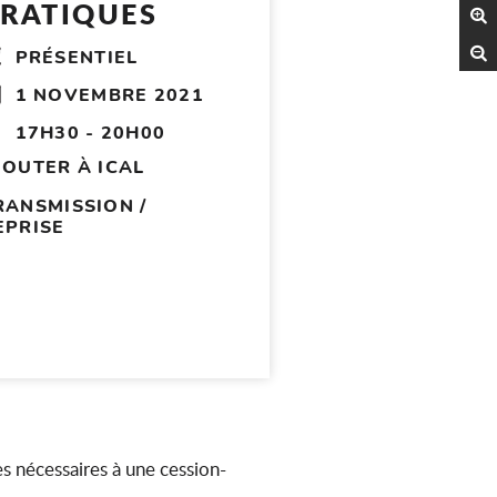
RATIQUES
A
R
PRÉSENTIEL
1 NOVEMBRE 2021
17H30 - 20H00
JOUTER À ICAL
RANSMISSION /
EPRISE
s nécessaires à une cession-