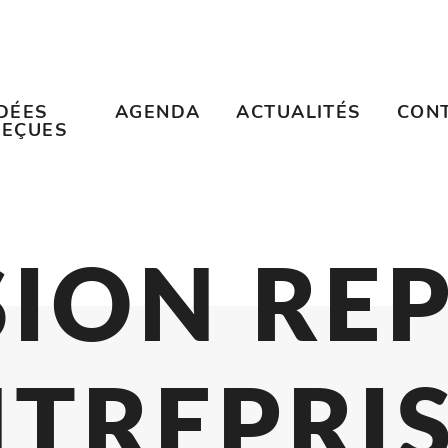
IDÉES
AGENDA
ACTUALITÉS
CON
REÇUES
SION REP
NTREPRI