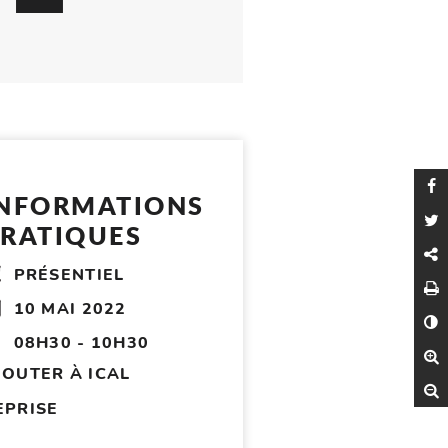
P
INFORMATIONS
P
RATIQUES
C
PRÉSENTIEL
I
10 MAI 2022
C
08H30 - 10H30
A
JOUTER À ICAL
R
EPRISE