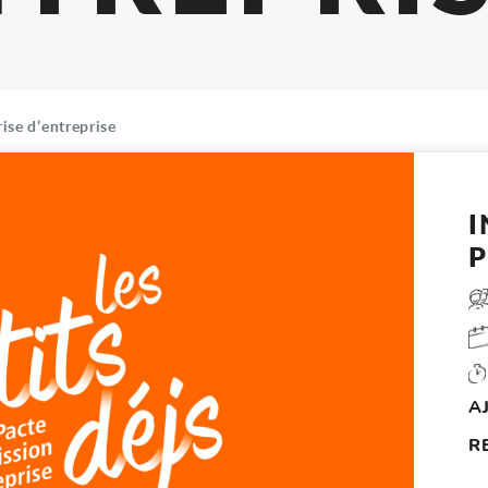
rise d’entreprise
P
A
R