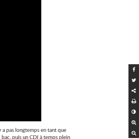
P
P
C
I
C
A
n’y a pas longtemps en tant que
R
, bac, puis un CDI à temps plein