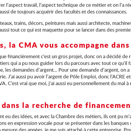
rer l’aspect travail, l’aspect technique de ce métier et on l’a
ussi de toujours acquérir des facultés et des connaissances.
teaux, trains, décors, peintures mais aussi architecte, machine
 aussi tout ce qui est maquette pour se lancer dans des premie
rs, la CMA vous accompagne dans 
 que financièrement c’est un gros projet, donc on a décidé de 
ers qui a pu nous guider lors du parcours avec tout ce qu’il f
que, les demandes d’argent… Pour une demande d’argent, on a 
irie. J’ai aussi pu avoir l’argent de Pôle Emploi, donc l’ACRE 
VA. C’est vrai que moi, j’ai aussi eu personnellement du mal 
 dans la recherche de financemen
nt eu des idées, et avec la Chambre des métiers, ils ont pu m
ions en expression vocale pour se présenter dans les banques 
à mesure des années, je me suis attaché à cette entreprise. Po