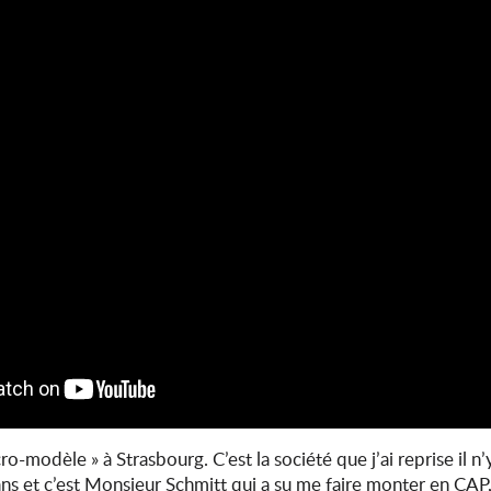
cro-modèle » à Strasbourg. C’est la société que j’ai reprise il 
 ans et c’est Monsieur Schmitt qui a su me faire monter en CAP