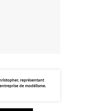
MICRO-
RG
Christopher, représentant
r entreprise de modélisme.