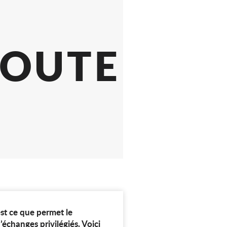
ION-
OUS
NE TOUT
st ce que permet le
changes privilégiés. Voici