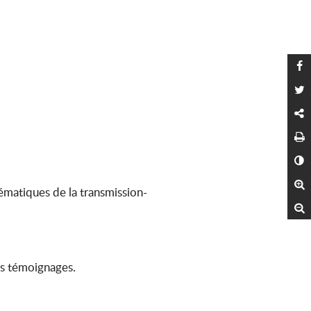
P
P
C
I
C
A
ématiques de la transmission-
R
es témoignages.